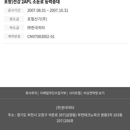
포항)전강 2APL 소둔로 능력증대
2007.08.01 ~ 2007.10.31
공사기간
포철산기(주)
원도급
㈜한국히타
하도급
CM07083002-01
계약번호
회사위치
|
이메일무단수집거부
|
사이트맵
|
비상연락망 보기
(주)한국히타
주소 : 경기도 부천시 오정구 석촌로 397(삼정동) 부천테크노파크 쌍용3차 103동
207/208호