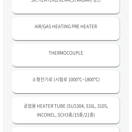
AIR/GAS HEATING PRE HEATER
THERMOCOUPLE
소형전기로 (시험로 1000℃~1800℃)
공업용 HEATER TUBE (SUS304, 316L, 310S,
INCONEL, SCH3종/15종/21종)