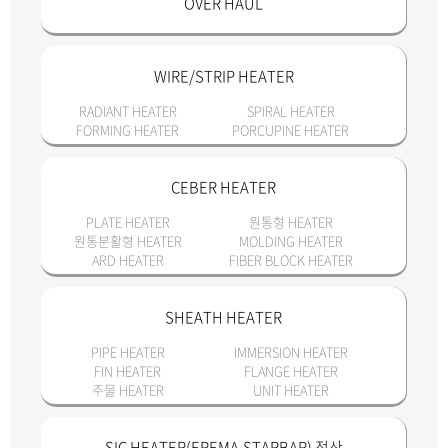
OVER HAUL
WIRE/STRIP HEATER
RADIANT HEATER
SPIRAL HEATER
FORMING HEATER
PORCUPINE HEATER
CEBER HEATER
PLATE HEATER
원통형 HEATER
원통분활형 HEATER
MOLDING HEATER
ARD HEATER
FIBER BLOCK HEATER
SHEATH HEATER
PIPE HEATER
IMMERSION HEATER
FIN HEATER
FLANGE HEATER
주물 HEATER
UNIT HEATER
SIC HEATER(EREMA,STARBAR) 정산