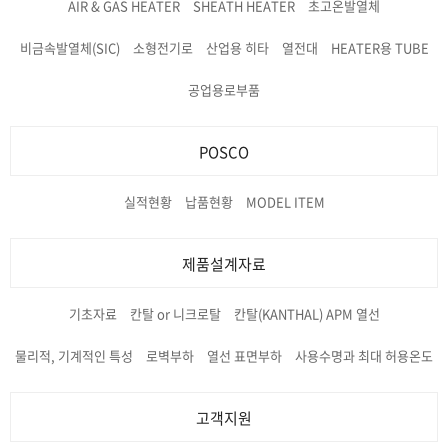
AIR & GAS HEATER
SHEATH HEATER
초고온발열체
비금속발열체(SIC)
소형전기로
산업용 히타
열전대
HEATER용 TUBE
공업용로부품
POSCO
실적현황
납품현황
MODEL ITEM
제품설계자료
기초자료
칸탈 or 니크로탈
칸탈(KANTHAL) APM 열선
물리적, 기계적인 특성
로벽부하
열선 표면부하
사용수명과 최대 허용온도
고객지원